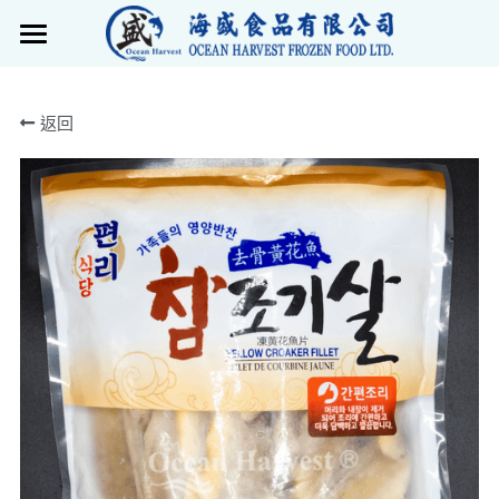
×
商品分類
首頁
返回
所有商品分類
產品
最新動態
產品概覽
歐美煮意
關於我們
日本料理
聯絡我們
亞洲風味
搜索
火鍋系列
繁體中文
珍饈百味
繁體中文
惹味燒烤
English