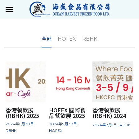
×
商品分類
首頁
所有商品分類
產品
全部
HOFEX
RBHK
最新動態
產品概覽
歐美煮意
關於我們
日本料理
聯絡我們
亞洲風味
搜索
火鍋系列
繁體中文
香港餐飲展
HOFEX 國際食
香港餐飲展
(RBHK) 2025
品餐飲展 2025
(RBHK) 2024
珍饈百味
繁體中文
2024年11月30日
·
2024年9月30日
·
2024年8月1日
·
RBHK
RBHK
HOFEX
惹味燒烤
English